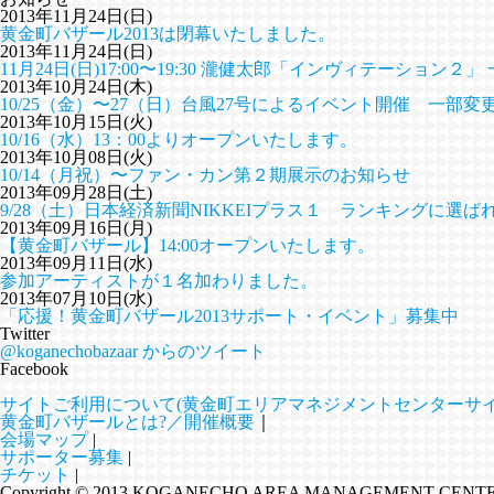
2013年11月24日(日)
黄金町バザール2013は閉幕いたしました。
2013年11月24日(日)
11月24日(日)17:00〜19:30 瀧健太郎「インヴィテーション
2013年10月24日(木)
10/25（金）〜27（日）台風27号によるイベント開催 一部変
2013年10月15日(火)
10/16（水）13：00よりオープンいたします。
2013年10月08日(火)
10/14（月祝）〜ファン・カン第２期展示のお知らせ
2013年09月28日(土)
9/28（土）日本経済新聞NIKKEIプラス１ ランキングに選ば
2013年09月16日(月)
【黄金町バザール】14:00オープンいたします。
2013年09月11日(水)
参加アーティストが１名加わりました。
2013年07月10日(水)
「応援！黄金町バザール2013サポート・イベント」募集中
Twitter
@koganechobazaar からのツイート
Facebook
サイトご利用について(黄金町エリアマネジメントセンターサイ
黄金町バザールとは?／開催概要
｜
会場マップ
|
サポーター募集
|
チケット
|
Copyright © 2013 KOGANECHO AREA MANAGEMENT CENTER. A