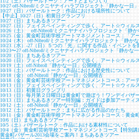
11/2（土）バザールトーク：アートとまちづくり
10/27 off-Nibroll/ミクニヤナイハラプロジェクト「静かな一日」
10/27（日）バザールトーク：作品における場所性について
【中止】10/27（日）初黄日グランプリ
10/27（日）まちあるきツアー
10/27（日）フェイスペインティングで歩く、アート☆ウィル
10/26（土） off-Nibroll/ミクニヤナイハラプロジェクト「静
10/25（金）黄金町芸術学校アートマネジメントコース：「ア
10/24（木） off-Nibroll/ミクニヤナイハラプロジェクト「静
10/23（水）-27（日）５つの「光」に関する作品・イベントを
10/23〜27 off-Nibroll/ミクニヤナイハラプロジェクト「静かな
10/20（日）まちあるきツアー
10/20（日）フェイスペインティングで歩く、アート☆ウィル
10/19（土）off-Nibroll「静かな一日」公開稽古
10/19（土）バザールトーク：作品における歴史性について
10/18（金） off-Nibroll「静かな一日」公開稽古
10/18（金）黄金町芸術学校アートマネジメントコース：アー
10/13（日）フェイスペインティングで歩く、アート☆ウィル
10/13（日）初黄日グランプリ
10/13（日）毎月第２日曜日は黄金町で遊ぼう！ワンデイバザ
10/13（日）まちあるきツアー特別編：ガイドは参加アーティ
10/12（土） off-Nibroll「静かな一日」公開稽古
10/12（土）バザールトーク：まちに広がる作品のかたち
10/11（金）黄金町芸術学校アートマネジメントコース：黄金
10/6（日）まちあるきツアー
10/5（土）バザールトーク：作品における素材性について
10/4（金）黄金町芸術学校アートマネジメントコース【特別
黄金町バザール2013会場をご案内！まちあるきツアー