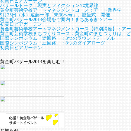
初黄日ビアガーデン
バザールトーク：現実とフィクションの境界線
黄金町芸術学校アートマネジメントコース：アート業界学
9月25日（水）遠藤一郎「未来へ号」、贈呈式 開催
黄金町バザール2013会場をご案内！まちあるきツアー
初黄日ビアガーデン
黄金町芸術学校アートマネジメントコース【特別講座】：アー
黄金町芸術学校まちづくりコース：黄金町のまちづくりは、ど
国際シンポジウム「迂回路」：3つのラウンドテーブル
国際シンポジウム「迂回路」：8つのダイアローグ
初黄日ビアガーデン
黄金町バザール2013を楽しむ！
お知らせ