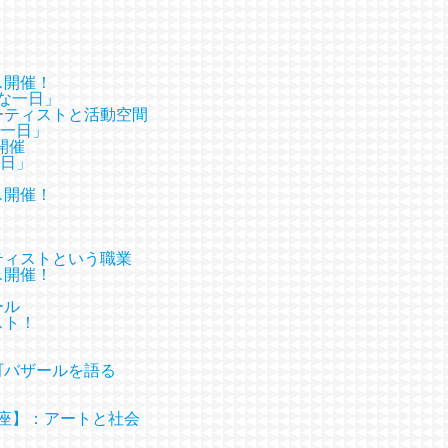
ス開催！
かな一日」
ーティストと活動空間
かな一日」
開催
一日」
ス開催！
ティストという職業
ス開催！
ール
スト！
町バザールを語る
講座】：アートと社会