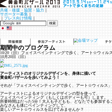
共催・後援・協賛・協力
｜
サポーター募集
｜
｜
プレス向け情報
｜
期間中のプログラム
10/20（日）フェイスペインティングで歩く、アート☆ウィル
10月20日（日）
アーティストのオリジナルデザインを、身体に描いて
黄金町バザールを歩いてみよう！
それが「フェイスペインティングで歩く、アート☆ウィルス」
アーティストによるオリジナルデザインの型を使って、
フェイスペインティング（もしくはボディーも可）します。
所要時間はだった5分！大人も子どもも、どなたでも参加する
みなさんも体にペインティングして、
楽しいアート☆ウィルスを広げてみませんか？