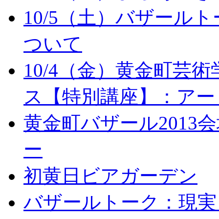
10/5（土）バザール
ついて
10/4（金）黄金町芸
ス【特別講座】：アー
黄金町バザール201
ー
初黄日ビアガーデン
バザールトーク：現実