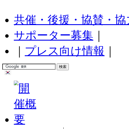
共催・後援・協賛・協
サポーター募集
｜
｜
プレス向け情報
｜