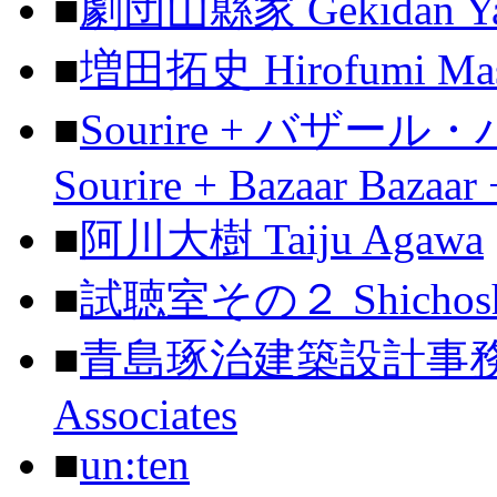
■
劇団山縣家 Gekidan Ya
■
増田拓史 Hirofumi Ma
■
Sourire + バザー
Sourire + Bazaar Bazaar
■
阿川大樹 Taiju Agawa
■
試聴室その２ Shichoshit
■
青島琢治建築設計事務所 Ta
Associates
■
un:ten