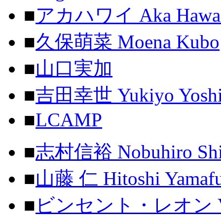
■
アカハワイ Aka Hawai
■
久保萌菜 Moena Kubo
■
山口実加
■
吉田幸世 Yukiyo Yoshi
■
LCAMP
■
志村信裕 Nobuhiro Shi
■
山藤 仁 Hitoshi Yamafu
■
ビンセント・レオン Vinc