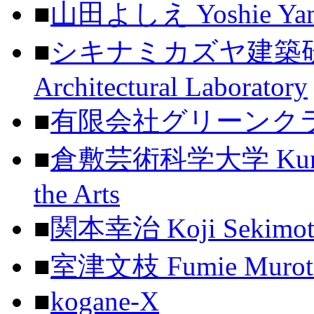
■
山田よしえ Yoshie Ya
■
シキナミカズヤ建築研究所 S
Architectural Laboratory
■
有限会社グリーンクラフト 
■
倉敷芸術科学大学 Kurashiki
the Arts
■
関本幸治 Koji Sekimot
■
室津文枝 Fumie Murot
■
kogane-X